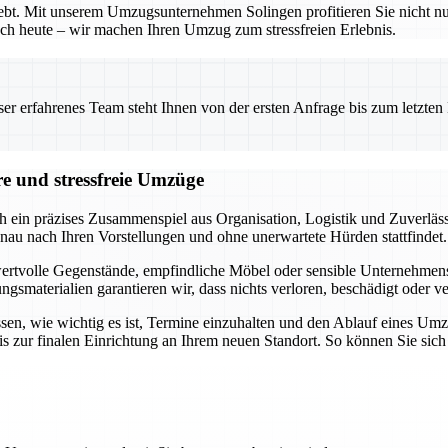
bhebt. Mit unserem Umzugsunternehmen Solingen profitieren Sie nicht 
 noch heute – wir machen Ihren Umzug zum stressfreien Erlebnis.
 erfahrenes Team steht Ihnen von der ersten Anfrage bis zum letzten Ka
re und stressfreie Umzüge
h ein präzises Zusammenspiel aus Organisation, Logistik und Zuverläss
nau nach Ihren Vorstellungen und ohne unerwartete Hürden stattfindet.
 wertvolle Gegenstände, empfindliche Möbel oder sensible Unternehmensob
materialien garantieren wir, dass nichts verloren, beschädigt oder ve
ssen, wie wichtig es ist, Termine einzuhalten und den Ablauf eines Um
s zur finalen Einrichtung an Ihrem neuen Standort. So können Sie sic