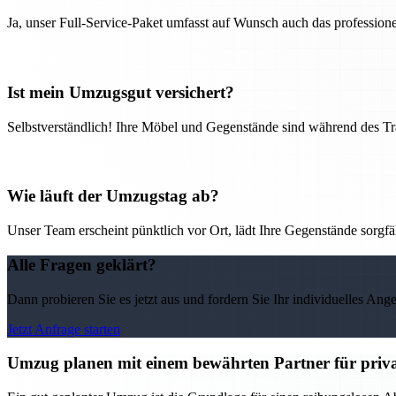
Ja, unser Full-Service-Paket umfasst auf Wunsch auch das professio
Ist mein Umzugsgut versichert?
Selbstverständlich! Ihre Möbel und Gegenstände sind während des Tra
Wie läuft der Umzugstag ab?
Unser Team erscheint pünktlich vor Ort, lädt Ihre Gegenstände sorgfälti
Alle Fragen geklärt?
Dann probieren Sie es jetzt aus und fordern Sie Ihr individuelles Ang
Jetzt Anfrage starten
Umzug planen mit einem bewährten Partner für priv