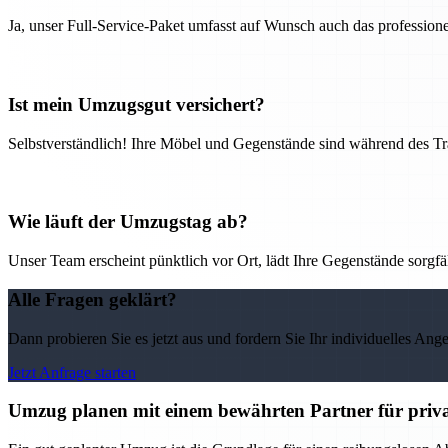
Ja, unser Full-Service-Paket umfasst auf Wunsch auch das professio
Ist mein Umzugsgut versichert?
Selbstverständlich! Ihre Möbel und Gegenstände sind während des Tra
Wie läuft der Umzugstag ab?
Unser Team erscheint pünktlich vor Ort, lädt Ihre Gegenstände sorgfälti
Alle Fragen geklärt?
Dann probieren Sie es jetzt aus und fordern Sie Ihr individuelles Ang
Jetzt Anfrage starten
Umzug planen mit einem bewährten Partner für priv