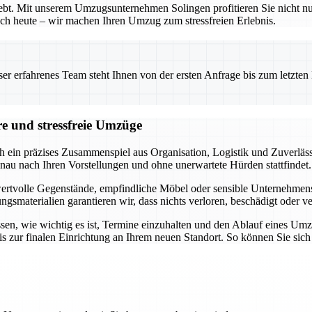
bhebt. Mit unserem Umzugsunternehmen Solingen profitieren Sie nicht 
 noch heute – wir machen Ihren Umzug zum stressfreien Erlebnis.
 erfahrenes Team steht Ihnen von der ersten Anfrage bis zum letzten Ka
re und stressfreie Umzüge
h ein präzises Zusammenspiel aus Organisation, Logistik und Zuverläss
nau nach Ihren Vorstellungen und ohne unerwartete Hürden stattfindet.
 wertvolle Gegenstände, empfindliche Möbel oder sensible Unternehmensob
materialien garantieren wir, dass nichts verloren, beschädigt oder ve
ssen, wie wichtig es ist, Termine einzuhalten und den Ablauf eines Um
s zur finalen Einrichtung an Ihrem neuen Standort. So können Sie sic