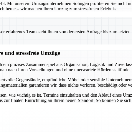
bhebt. Mit unserem Umzugsunternehmen Solingen profitieren Sie nicht 
 noch heute – wir machen Ihren Umzug zum stressfreien Erlebnis.
 erfahrenes Team steht Ihnen von der ersten Anfrage bis zum letzten Ka
re und stressfreie Umzüge
h ein präzises Zusammenspiel aus Organisation, Logistik und Zuverläss
nau nach Ihren Vorstellungen und ohne unerwartete Hürden stattfindet.
 wertvolle Gegenstände, empfindliche Möbel oder sensible Unternehmensob
materialien garantieren wir, dass nichts verloren, beschädigt oder ve
ssen, wie wichtig es ist, Termine einzuhalten und den Ablauf eines Um
s zur finalen Einrichtung an Ihrem neuen Standort. So können Sie sic