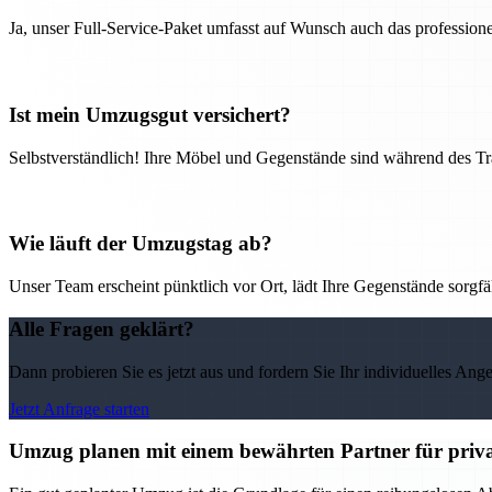
Ja, unser Full-Service-Paket umfasst auf Wunsch auch das professio
Ist mein Umzugsgut versichert?
Selbstverständlich! Ihre Möbel und Gegenstände sind während des Tra
Wie läuft der Umzugstag ab?
Unser Team erscheint pünktlich vor Ort, lädt Ihre Gegenstände sorgfälti
Alle Fragen geklärt?
Dann probieren Sie es jetzt aus und fordern Sie Ihr individuelles Ang
Jetzt Anfrage starten
Umzug planen mit einem bewährten Partner für priv