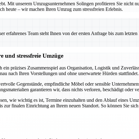
bhebt. Mit unserem Umzugsunternehmen Solingen profitieren Sie nicht 
 noch heute – wir machen Ihren Umzug zum stressfreien Erlebnis.
 erfahrenes Team steht Ihnen von der ersten Anfrage bis zum letzten Ka
re und stressfreie Umzüge
h ein präzises Zusammenspiel aus Organisation, Logistik und Zuverläss
nau nach Ihren Vorstellungen und ohne unerwartete Hürden stattfindet.
 wertvolle Gegenstände, empfindliche Möbel oder sensible Unternehmensob
materialien garantieren wir, dass nichts verloren, beschädigt oder ve
ssen, wie wichtig es ist, Termine einzuhalten und den Ablauf eines Um
s zur finalen Einrichtung an Ihrem neuen Standort. So können Sie sic