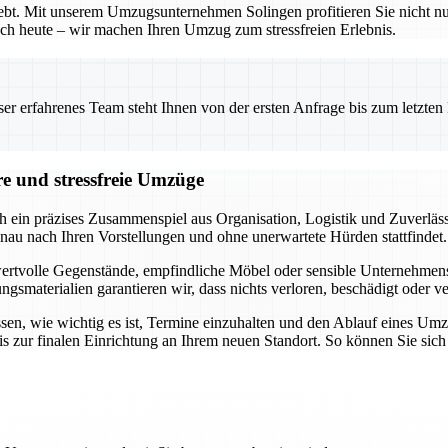
bhebt. Mit unserem Umzugsunternehmen Solingen profitieren Sie nicht 
 noch heute – wir machen Ihren Umzug zum stressfreien Erlebnis.
 erfahrenes Team steht Ihnen von der ersten Anfrage bis zum letzten Ka
re und stressfreie Umzüge
h ein präzises Zusammenspiel aus Organisation, Logistik und Zuverläss
nau nach Ihren Vorstellungen und ohne unerwartete Hürden stattfindet.
 wertvolle Gegenstände, empfindliche Möbel oder sensible Unternehmensob
materialien garantieren wir, dass nichts verloren, beschädigt oder ve
ssen, wie wichtig es ist, Termine einzuhalten und den Ablauf eines Um
s zur finalen Einrichtung an Ihrem neuen Standort. So können Sie sic