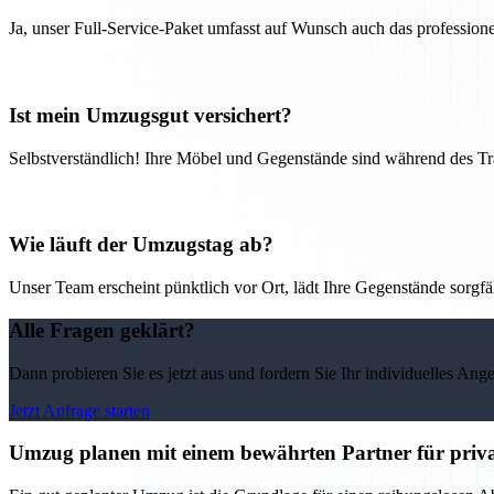
Ja, unser Full-Service-Paket umfasst auf Wunsch auch das professio
Ist mein Umzugsgut versichert?
Selbstverständlich! Ihre Möbel und Gegenstände sind während des Tra
Wie läuft der Umzugstag ab?
Unser Team erscheint pünktlich vor Ort, lädt Ihre Gegenstände sorgfälti
Alle Fragen geklärt?
Dann probieren Sie es jetzt aus und fordern Sie Ihr individuelles Ang
Jetzt Anfrage starten
Umzug planen mit einem bewährten Partner für priv