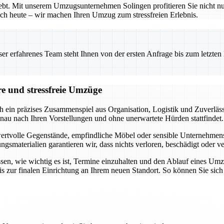
bhebt. Mit unserem Umzugsunternehmen Solingen profitieren Sie nicht 
 noch heute – wir machen Ihren Umzug zum stressfreien Erlebnis.
 erfahrenes Team steht Ihnen von der ersten Anfrage bis zum letzten Ka
re und stressfreie Umzüge
h ein präzises Zusammenspiel aus Organisation, Logistik und Zuverläss
nau nach Ihren Vorstellungen und ohne unerwartete Hürden stattfindet.
 wertvolle Gegenstände, empfindliche Möbel oder sensible Unternehmensob
materialien garantieren wir, dass nichts verloren, beschädigt oder ve
ssen, wie wichtig es ist, Termine einzuhalten und den Ablauf eines Um
s zur finalen Einrichtung an Ihrem neuen Standort. So können Sie sic