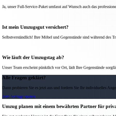
Ja, unser Full-Service-Paket umfasst auf Wunsch auch das professio
Ist mein Umzugsgut versichert?
Selbstverständlich! Ihre Möbel und Gegenstände sind während des Tra
Wie läuft der Umzugstag ab?
Unser Team erscheint pünktlich vor Ort, lädt Ihre Gegenstände sorgfälti
Alle Fragen geklärt?
Dann probieren Sie es jetzt aus und fordern Sie Ihr individuelles Ang
Jetzt Anfrage starten
Umzug planen mit einem bewährten Partner für priv