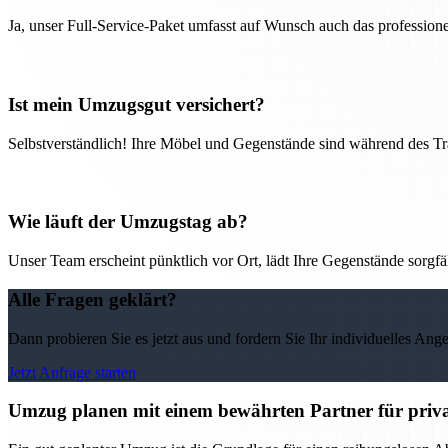
Ja, unser Full-Service-Paket umfasst auf Wunsch auch das professio
Ist mein Umzugsgut versichert?
Selbstverständlich! Ihre Möbel und Gegenstände sind während des Tra
Wie läuft der Umzugstag ab?
Unser Team erscheint pünktlich vor Ort, lädt Ihre Gegenstände sorgfälti
Alle Fragen geklärt?
Dann probieren Sie es jetzt aus und fordern Sie Ihr individuelles Ang
Jetzt Anfrage starten
Umzug planen mit einem bewährten Partner für priv