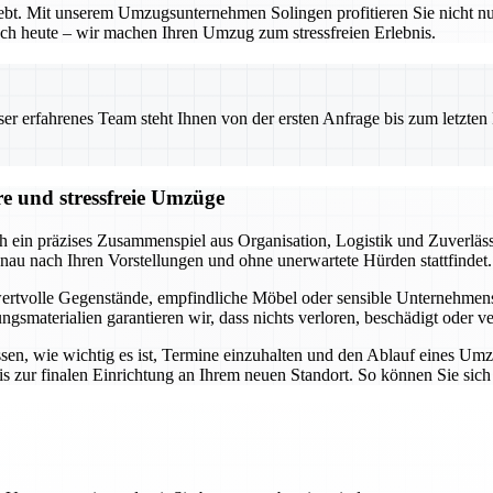
bhebt. Mit unserem Umzugsunternehmen Solingen profitieren Sie nicht 
 noch heute – wir machen Ihren Umzug zum stressfreien Erlebnis.
 erfahrenes Team steht Ihnen von der ersten Anfrage bis zum letzten Ka
re und stressfreie Umzüge
h ein präzises Zusammenspiel aus Organisation, Logistik und Zuverläss
nau nach Ihren Vorstellungen und ohne unerwartete Hürden stattfindet.
 wertvolle Gegenstände, empfindliche Möbel oder sensible Unternehmensob
materialien garantieren wir, dass nichts verloren, beschädigt oder ve
ssen, wie wichtig es ist, Termine einzuhalten und den Ablauf eines Um
s zur finalen Einrichtung an Ihrem neuen Standort. So können Sie sic